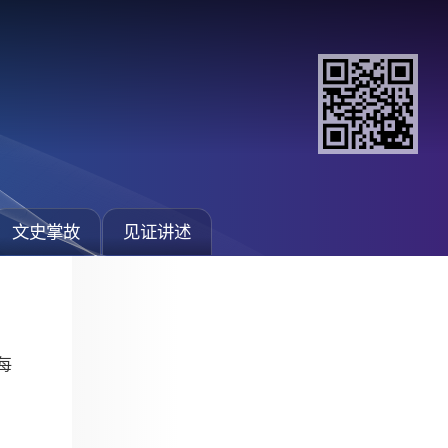
文史掌故
见证讲述
每