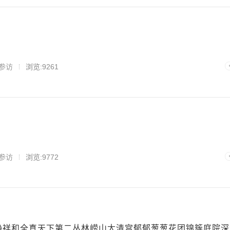
】
参访
浏览:9261
】
参访
浏览:9772
】
静祥和全真天下第二丛林崂山太清宫郁郁葱葱花团锦簇庭院深