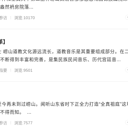
然袇房院落...
参访
浏览:10170
革】
道士 崂山道教文化源远流长，道教音乐是其重要组成部分。在
不断得到丰富和完善，是集民族民间音乐、历代宫廷音...
指要
浏览:9501
，至今再未到过崂山。闻听山东省时下正全力打造“全真祖庭”这
得而知。 ...
参访
浏览:7577