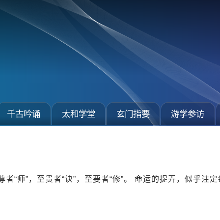
千古吟诵
太和学堂
玄门指要
游学参访
尊者“师”，至贵者“诀”，至要者“修”。 命运的捉弄，似乎注定