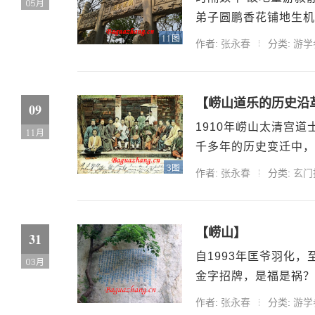
05月
弟子圆鹏香花铺地生机盎
11图
作者:
张永春
分类:
游学
【崂山道乐的历史沿
09
1910年崂山太清宫
11月
千多年的历史变迁中，
3图
作者:
张永春
分类:
玄门
【崂山】
31
自1993年匡爷羽化
03月
金字招牌，是福是祸？不
作者:
张永春
分类:
游学