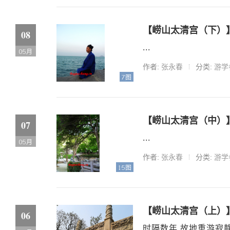
【崂山太清宫（下）
08
...
05月
作者:
张永春
分类:
游学
7图
【崂山太清宫（中）
07
...
05月
作者:
张永春
分类:
游学
15图
【崂山太清宫（上）
06
时隔数年 故地重游寂