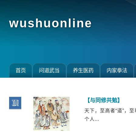
wushuonline
首页
问道武当
养生医药
内家拳法
【与同修共勉】
顶
天下，至高者“道”，至
个人...