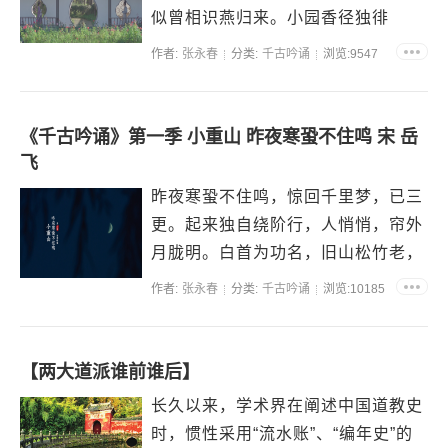
似曾相识燕归来。小园香径独徘
徊。...
作者:
张永春
分类:
千古吟诵
浏览:9547
《千古吟诵》第一季 小重山 昨夜寒蛩不住鸣 宋 岳
飞
昨夜寒蛩不住鸣，惊回千里梦，已三
更。起来独自绕阶行，人悄悄，帘外
月胧明。白首为功名，旧山松竹老，
阻归程。欲将心事付瑶琴，知音少，
作者:
张永春
分类:
千古吟诵
浏览:10185
弦断有谁听?...
【两大道派谁前谁后】
长久以来，学术界在阐述中国道教史
时，惯性采用“流水账”、“编年史”的