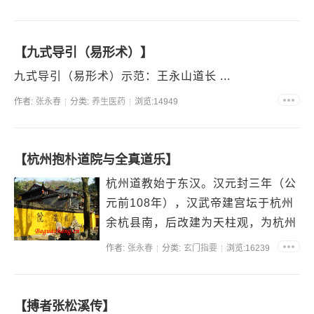
【九式导引（易形术）】
九式导引（易形术）示范：王永山道长 ...
作者:
张永春
分类:
养生医药
浏览:14949
【杭州抱朴道院与全真道乐】
杭州道教始于东汉。汉元封三年（公
元前108年），汉武帝建宫坛于杭州
余杭县南，后改建为天柱观，为杭州
最早之宫观。到了东晋时候，丹阳句
作者:
张永春
分类:
玄门指要
浏览:16239
容人葛洪到了杭...
【搏者张松溪传】