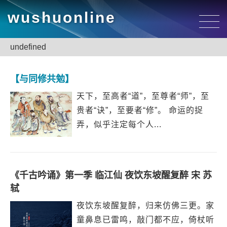
wushuonline
undefined
【与同修共勉】
天下，至高者“道”，至尊者“师”，至
贵者“诀”，至要者“修”。 命运的捉
弄，似乎注定每个人...
《千古吟诵》第一季 临江仙 夜饮东坡醒复醉 宋 苏
轼
夜饮东坡醒复醉，归来仿佛三更。家
童鼻息已雷鸣，敲门都不应，倚杖听