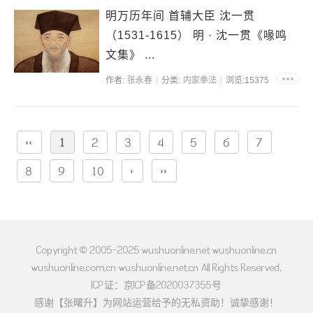
明万历年间 首辅大臣 沈一贯
（1531-1615） 明 · 沈一贯《喙鸣
文集》 ...
作者:
张永春
分类:
内家拳法
浏览:15375
‹‹
1
2
3
4
5
6
7
8
9
10
›
››
Copyright © 2005-2025 wushuonline.net wushuonline.cn
wushuonline.com.cn wushuonline.net.cn All Rights Reserved.
ICP证：京ICP备2020037355号
感谢【张曙升】为网站运营给予的无私资助！诚挚感谢！