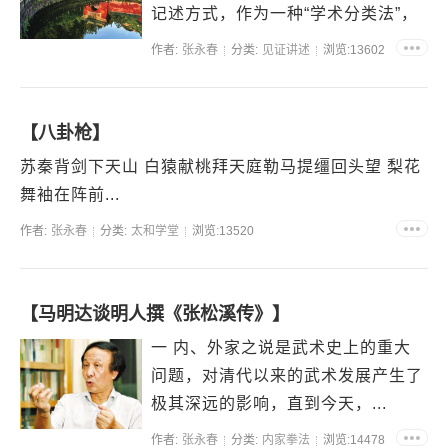
记述方式，作为一种“学术分类法”，
它的利，不用言说，突出表现在：源
作者:
张永春
分类:
见证讲述
浏览:13602
远流长。它...
【八卦枪】
苏秦背剑下天山 白猿献桃拜天庭勒马提缰回头望 梨花
舞袖在阵前...
作者:
张永春
分类:
太和学堂
浏览:13520
【马明达谈明人撰《张松溪传》】
一 内、外家之说是武术史上的重大
问题，对清代以来的武术发展产生了
极其深远的影响，直到今天，...
作者:
张永春
分类:
内家拳法
浏览:14478