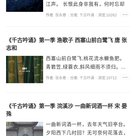
江声。 长恨此身非我有，何时忘却
营营。夜阑风静縠纹平，小舟从此
作者:
张永春
分类:
千古吟诵
浏览:10262
逝，江海寄馀生。...
《千古吟诵》第一季 渔歌子 西塞山前白鹭飞 唐 张
志和
西塞山前白鹭飞,桃花流水鳜鱼肥。
青箬笠,绿蓑衣,斜风细雨不须归。...
作者:
张永春
分类:
千古吟诵
浏览:10712
《千古吟诵》第一季 浣溪沙 一曲新词酒一杯 宋 晏
殊
一曲新词酒一杯，去年天气旧亭台。
夕阳西下几时回？无可奈何花落去，