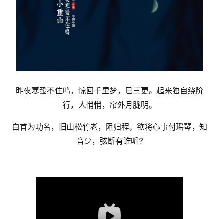
昨夜寒蛩不住鸣，惊回千里梦，已三更。起来独自绕阶
行，人悄悄，帘外月胧明。
白首为功名，旧山松竹老，阻归程。欲将心事付瑶琴，知
音少，弦断有谁听?