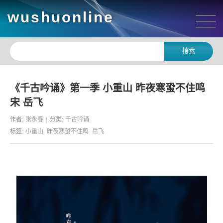
wushuonline
《千古吟诵》第一季 小重山 昨夜寒蛩不住鸣
宋 岳飞
作者:
张永春
分类:
千古吟诵
标签:
小重山
昨夜寒蛩不住鸣
岳飞