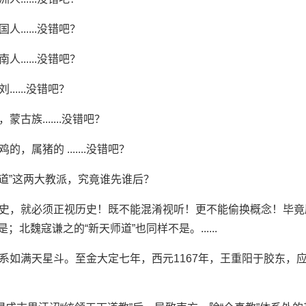
国人......没错吧？
南人......没错吧？
刘......没错吧？
，蒙古族.......没错吧？
鸡的，属猪的 .......没错吧？
道”这两大教派，究竟谁先谁后？
史，就必须正视历史！既不能混淆视听！更
不能偷换概念！毕竟
不是；北
魏寇谦之的“新天师道”也同样不是。..
....
系如满天星斗。至金大定七年，西元116
7年，王重阳于胶东，