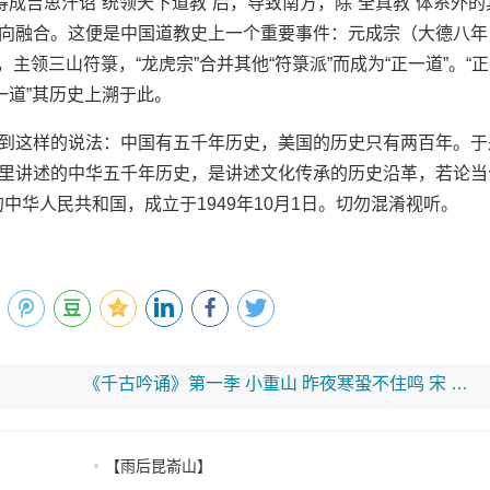
得成吉思汗诏“统领天下道教”后，导致
南方，除“全真教”体系外的
向融合
。这便是中国道教史上一个重要事件：元成
宗（大德八年
”，主领三山符箓，
“龙虎宗”合并其他“符箓派”而成为“正
一道”。“
一道”其历史上溯于
此。
到这样的说法：中国有五千年历史，美国的
历史只有两百年。于
里讲述的中华五
千年历史，是讲述文化传承的历史沿革，若
论当
的中华人民共和国，成立于
1949年10月1日。切勿混淆视听。
《千古吟诵》第一季 小重山 昨夜寒蛩不住鸣 宋 岳飞
【雨后昆嵛山】