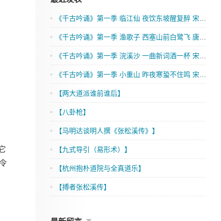
《千古吟诵》第一季 临江仙 夜饮东坡醒复醉 宋 苏轼
《千古吟诵》第一季 渔歌子 西塞山前白鹭飞 唐 张志和
《千古吟诵》第一季 浣溪沙 一曲新词酒一杯 宋 晏殊
《千古吟诵》第一季 小重山 昨夜寒蛩不住鸣 宋 岳飞
【两大道派谁前谁后】
【八卦枪】
【马明达谈明人撰《张松溪传》】
它
【九式导引（易形术）】
令
【杭州抱朴道院与全真道乐】
【搏者张松溪传】