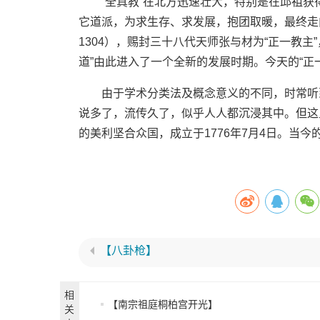
“全真教”在北方迅速壮大，特别是在邱祖
获
它道派，为
求生存、求发展，抱团取暖，最终走
1304），赐封三十八代天
师张与材为“正一教主
道”由此进入了一个全新的
发展时期。今天的“正
由于学术分类法及概念意义的不同，时常听
说多了，流传久了，
似乎人人都沉浸其中。但这
的美利坚合众国，成立于1776年
7月4日。当今
【八卦枪】
相
【南宗祖庭桐柏宫开光】
关