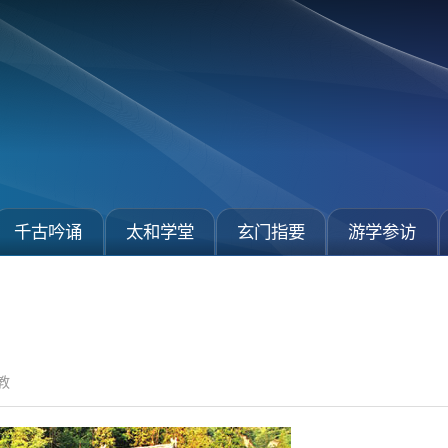
千古吟诵
太和学堂
玄门指要
游学参访
教