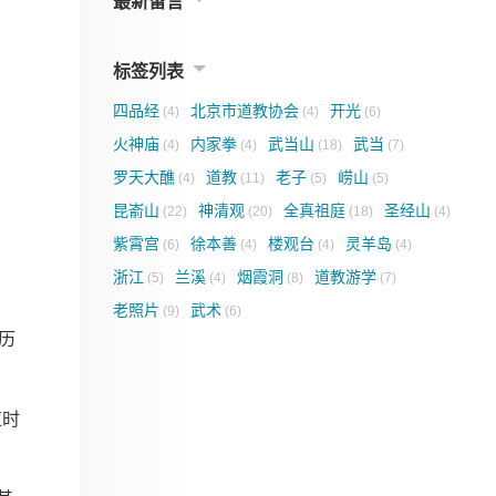
最新留言
标签列表
四品经
北京市道教协会
开光
(4)
(4)
(6)
火神庙
内家拳
武当山
武当
(4)
(4)
(18)
(7)
罗天大醮
道教
老子
崂山
(4)
(11)
(5)
(5)
昆嵛山
神清观
全真祖庭
圣经山
(22)
(20)
(18)
(4)
紫霄宫
徐本善
楼观台
灵羊岛
(6)
(4)
(4)
(4)
浙江
兰溪
烟霞洞
道教游学
(5)
(4)
(8)
(7)
老照片
武术
(9)
(6)
历
应时