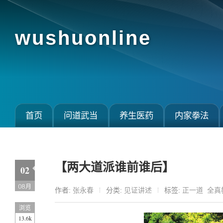
wushuonline
首页
问道武当
养生医药
内家拳法
【两大道派谁前谁后】
02
08月
作者:
张永春
分类:
见证讲述
标签:
正一道
全真
浏览
13.6k