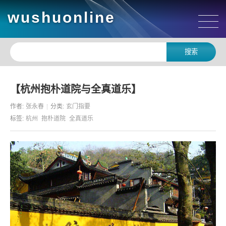
wushuonline
【杭州抱朴道院与全真道乐】
作者:
张永春
分类:
玄门指要
标签:
杭州
抱朴道院
全真道乐