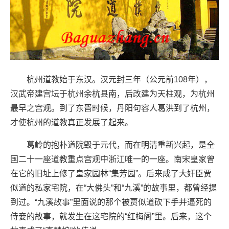
杭州道教始于东汉。汉元封三年（公元前1
08年），
汉武帝建宫坛于杭州余杭县南，
后改建为天柱观，为杭州
最早之宫观。到了
东晋时候，丹阳句容人葛洪到了杭州，
才使
杭州的道教真正发展了起来。
葛岭的抱朴道院毁于元代，而在明清重新兴
起，是全
国二十一座道教重点宫观中浙江唯
一的一座。南宋皇家曾
在它的旧址上修了皇
家园林“集芳园”。后来成了大奸臣贾
似道
的私家宅院，在“大佛头”和“九溪”的故
事里，都曾经提
到过。“九溪故事”里面说
的那个被贾似道砍下手并逼死的
侍妾的故事
，就发生在这宅院的“红梅阁”里。后来，
这个