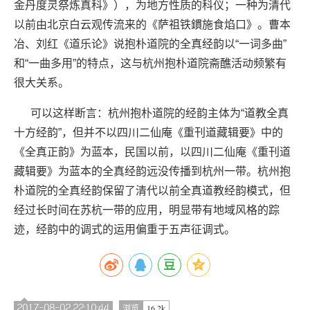
金丹度灵祭炼真科》），为地方性质
的科仪；一种为清代
以前由北京白云观传流
来的《萨祖铁鏆施食焰口》。曹本
冶、刘红
《道乐论》说抱朴道院的全真经韵以“一词
多曲”
和“一曲多用”的特点，这与杭州抱
朴道院斋醮活动频繁有
很大关系。
可以这样断言：杭州抱朴道院的经韵主体为“道教全真
十方经韵”，但并不以四川二仙庵《重刊道藏辑要》中的
《全真正韵》为蓝本，民国以前，以四川二仙庵《重刊道
藏辑要》为蓝本的全真经韵远没传播到杭州一带。杭州抱
朴道院的全真经韵保留了清代以前全真道教经韵模式，但
经过长时间在苏杭一带的应用，明显带有地域风格的踪
迹，经韵中的调式的运用偏重于五声征调式。
2017-08-02 22:10:44
16.2k
浏览