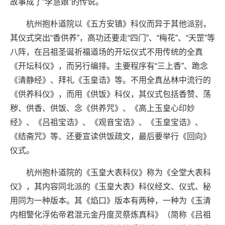
故事成了“李慧娘”的传说。
杭州抱朴道院以《五方安镇》科仪而异于其
他派别，
其仪式突出“香供养”，高功还要
走“四门”、“梅花”、“天罡”等
八阵，
在吕祖圣诞祈福道场的开坛仪式不用传统的
全真
《开坛科仪》，而另行编排。主要程序
有“三上香”、跪念
《清静经》、拜礼《玉
皇诰》等。不用全真丛林中流行的
《供养科
仪》，而用《供饭》科仪，其仪式包括香赞
、荡
秽、供香、供饭、念《供养咒》、《高
上玉皇心印妙
经》、《吕祖宝诰》、《观音
宝诰》、《玉皇宝诰》、
《结斋咒》等、还
要宣读供饭疏文，最后要举行《回向》
仪式
。
杭州抱朴道院的《玉皇大表科仪》称为《全
堂大表科
仪》，其内容同北派的《玉皇大表
》科仪经文、仪式、秘
用同为一种版本。其
《焰口》版本有两种，一种为《玉清
内相警
化浮佑帝君混元金丹度灵祭炼真科》（简称
《吕祖