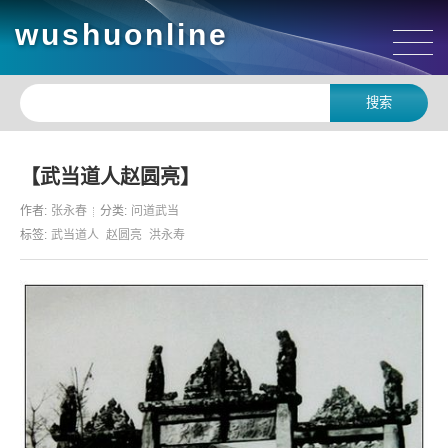
wushuonline
【武当道人赵圆亮】
作者:
张永春
分类:
问道武当
标签:
武当道人
赵圆亮
洪永寿