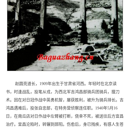
赵圆亮道长，1909年出生于甘肃省河西。年轻时在北京读
书，时逢战乱，投笔从戎，为西北军吉鸿昌部骑兵团骑兵，擅刀
术。因在对日冠作战中英勇机智，屡获胜利，被升为骑兵排长。吉
鸿昌遇难后，投张自忠部，在特务营侦察连任职。1940年5月16
日，在南瓜店对日作战中左臂被打断，侥幸不死，被送往后方宜昌
治疗。宜昌沦陷时，转辗到郧阳。伤愈后，身已残疾，有感人生苍