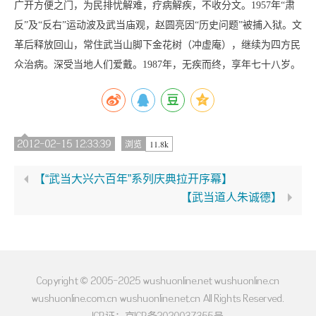
广开方便之门，为民排忧解难，疗病解疾，不收分文。1957年“肃
反”及“反右”运动波及武当庙观，赵圆亮因“历史问题”被捕入狱。文
革后释放回山，常住武当山脚下金花树（冲虚庵），继续为四方民
众治病。深受当地人们爱戴。1987年，无疾而终，享年七十八岁。
2012-02-15 12:33:39
11.8k
浏览
【“武当大兴六百年”系列庆典拉开序幕】
【武当道人朱诚德】
Copyright © 2005-2025 wushuonline.net wushuonline.cn
wushuonline.com.cn wushuonline.net.cn All Rights Reserved.
ICP证：京ICP备2020037355号