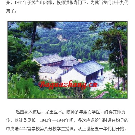
桑，1941年于武当山出家，投师洪永寿门下，为武当龙门派十九代
弟子。
赵圆亮入道后，尤重医术。随师多年虔心学医，终得其师真
传，以针灸见长。1943年—1944年间，多次应邀给当时设在均县的
中央陆军军官学校第八分校学生授课。从上世纪五十年代初开始，