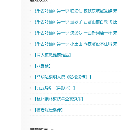
《千古吟诵》第一季 临江仙 夜饮东坡醒复醉 宋 苏轼
《千古吟诵》第一季 渔歌子 西塞山前白鹭飞 唐 张志和
《千古吟诵》第一季 浣溪沙 一曲新词酒一杯 宋 晏殊
《千古吟诵》第一季 小重山 昨夜寒蛩不住鸣 宋 岳飞
【两大道派谁前谁后】
【八卦枪】
【马明达谈明人撰《张松溪传》】
【九式导引（易形术）】
【杭州抱朴道院与全真道乐】
【搏者张松溪传】