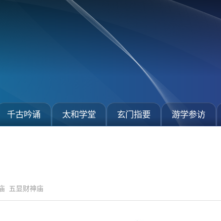
千古吟诵
太和学堂
玄门指要
游学参访
庙
五显财神庙