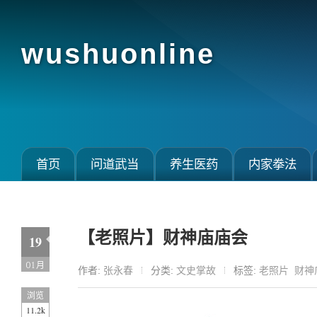
wushuonline
首页
问道武当
养生医药
内家拳法
【老照片】财神庙庙会
19
01月
作者:
张永春
分类:
文史掌故
标签:
老照片
财神
浏览
11.2k