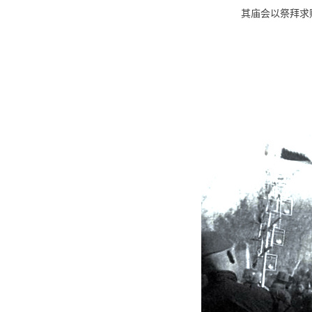
其庙会以祭拜求