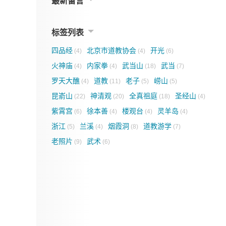
最新留言
标签列表
四品经
北京市道教协会
开光
(4)
(4)
(6)
火神庙
内家拳
武当山
武当
(4)
(4)
(18)
(7)
罗天大醮
道教
老子
崂山
(4)
(11)
(5)
(5)
昆嵛山
神清观
全真祖庭
圣经山
(22)
(20)
(18)
(4)
紫霄宫
徐本善
楼观台
灵羊岛
(6)
(4)
(4)
(4)
浙江
兰溪
烟霞洞
道教游学
(5)
(4)
(8)
(7)
老照片
武术
(9)
(6)