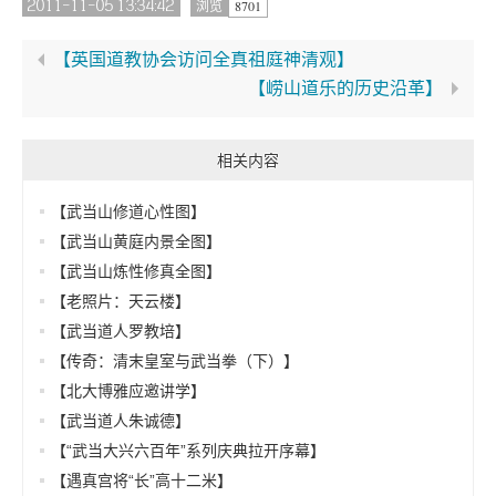
2011-11-05 13:34:42
8701
浏览
【英国道教协会访问全真祖庭神清观】
【崂山道乐的历史沿革】
相关内容
【武当山修道心性图】
【武当山黄庭内景全图】
【武当山炼性修真全图】
【老照片：天云楼】
【武当道人罗教培】
【传奇：清末皇室与武当拳（下）】
【北大博雅应邀讲学】
【武当道人朱诚德】
【“武当大兴六百年”系列庆典拉开序幕】
【遇真宫将“长”高十二米】