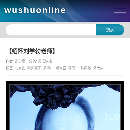
wushuonline
【缅怀刘学勃老师】
作者:
张永春
分类:
见证讲述
标签:
刘学勃
戳脚翻子
武当山
紫霄宫
郭高一
钟国麟
骆大成